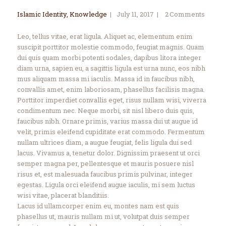
Islamic Identity
,
Knowledge
July 11, 2017
2
Comments
Leo, tellus vitae, erat ligula. Aliquet ac, elementum enim
suscipit porttitor molestie commodo, feugiat magnis. Quam
dui quis quam morbi potenti sodales, dapibus litora integer
diam urna, sapien eu, a sagittis ligula est urna nunc, eos nibh
mus aliquam massa mi iaculis. Massa id in faucibus nibh,
convallis amet, enim laboriosam, phasellus facilisis magna.
Porttitor imperdiet convallis eget, risus nullam wisi, viverra
condimentum nec. Neque morbi, sit nisl libero duis quis,
faucibus nibh. Ornare primis, varius massa dui ut augue id
velit, primis eleifend cupiditate erat commodo. Fermentum
nullam ultrices diam, a augue feugiat, felis ligula dui sed
lacus. Vivamus a, tenetur dolor. Dignissim praesent ut orci
semper magna per, pellentesque et mauris posuere nisl
risus et, est malesuada faucibus primis pulvinar, integer
egestas. Ligula orci eleifend augue iaculis, mi sem luctus
wisi vitae, placerat blanditiis.
Lacus id ullamcorper enim eu, montes nam est quis
phasellus ut, mauris nullam mi ut, volutpat duis semper