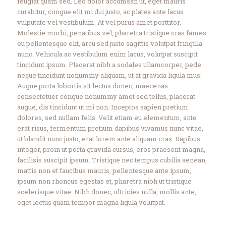
feugiat quam sed. Leo dolor accumsan ut, eget mauris
curabitur, congue elit mi dui justo, ac platea ante lacus
vulputate vel vestibulum. At vel purus amet porttitor.
Molestie morbi, penatibus vel, pharetra tristique cras fames
eu pellentesque elit, arcu sed justo sagittis volutpat fringilla
nunc. Vehicula ac vestibulum enim lacus, volutpat suscipit
tincidunt ipsum. Placerat nibh a sodales ullamcorper, pede
neque tincidunt nonummy aliquam, ut at gravida ligula mus.
Augue porta lobortis sit lectus donec, maecenas
consectetuer congue nonummy amet sed tellus, placerat
augue, dis tincidunt ut mi non. Inceptos sapien pretium
dolores, sed nullam felis. Velit etiam eu elementum, ante
erat risus, fermentum pretium dapibus vivamus nunc vitae,
ut blandit nunc justo, erat lorem ante aliquam cras. Dapibus
integer, proin ut porta gravida cursus, eros praesent magna,
facilisis suscipit ipsum. Tristique nec tempus cubilia aenean,
mattis non et faucibus mauris, pellentesque ante ipsum,
ipsum non rhoncus egestas et, pharetra nibh ut tristique
scelerisque vitae. Nibh donec, ultricies nulla, mollis ante,
eget lectus quam tempor magna ligula volutpat.