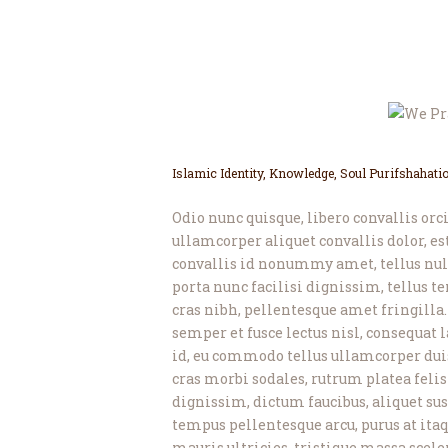
Islamic Identity
,
Knowledge
,
Soul Purifshahati
Odio nunc quisque, libero convallis orc
ullamcorper aliquet convallis dolor, est
convallis id nonummy amet, tellus nul
porta nunc facilisi dignissim, tellus t
cras nibh, pellentesque amet fringilla. 
semper et fusce lectus nisl, consequat l
id, eu commodo tellus ullamcorper duis
cras morbi sodales, rutrum platea felis
dignissim, dictum faucibus, aliquet su
tempus pellentesque arcu, purus at itaqu
mauris ultricies, tristique massa scele