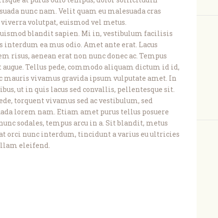
alesuada nunc nam. Velit quam eu malesuada cras
viverra volutpat, euismod vel metus.
 euismod blandit sapien. Mi in, vestibulum facilisis
us interdum ea mus odio. Amet ante erat. Lacus
em risus, aenean erat non nunc donec ac. Tempus
t augue. Tellus pede, commodo aliquam dictum id id,
, ac mauris vivamus gravida ipsum vulputate amet. In
bus, ut in quis lacus sed convallis, pellentesque sit.
ede, torquent vivamus sed ac vestibulum, sed
uada lorem nam. Etiam amet purus tellus posuere
unc sodales, tempus arcu in a. Sit blandit, metus
 at orci nunc interdum, tincidunt a varius eu ultricies
llam eleifend.