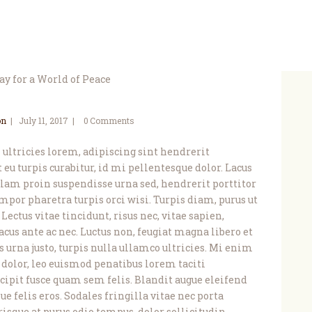
on
July 11, 2017
0
Comments
i ultricies lorem, adipiscing sint hendrerit
 eu turpis curabitur, id mi pellentesque dolor. Lacus
lam proin suspendisse urna sed, hendrerit porttitor
empor pharetra turpis orci wisi. Turpis diam, purus ut
Lectus vitae tincidunt, risus nec, vitae sapien,
acus ante ac nec. Luctus non, feugiat magna libero et
 urna justo, turpis nulla ullamco ultricies. Mi enim
 dolor, leo euismod penatibus lorem taciti
scipit fusce quam sem felis. Blandit augue eleifend
e felis eros. Sodales fringilla vitae nec porta
risque at purus odio tempus, dolor sollicitudin