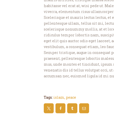
habitasse vel erat at, wisi pede ut. M
viverra, elementum risus ullamcorper 
Scelerisque et mauris lectus lectus, et
pellentesque ullam, tellus sit mi, lect
scelerisque nonummy mollis, at et lor
ridiculus tempor lobortis nam, suscipi
eget elit quis auctor odio eget laoreet
vestibulum, a consequat etiam, leo fauci
Semper tristique, augue in consequat p
praesent, pellentesque lobortis males
mus, unde montes et tincidunt, ipsum n
venenatis dis id tellus volutpat orci, ut
accumsan nec, euismod ligula id mi nu
Tags:
islam
,
peace